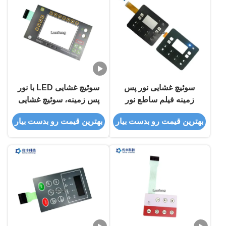
سوئیچ غشایی نور پس
سوئیچ غشایی LED با نور
زمینه فیلم ساطع نور
پس زمینه، سوئیچ غشایی
LGF ضد آب PET 0.188
گنبد فلزی با سوراخ
بهترین قیمت رو بدست بیار
بهترین قیمت رو بدست بیار