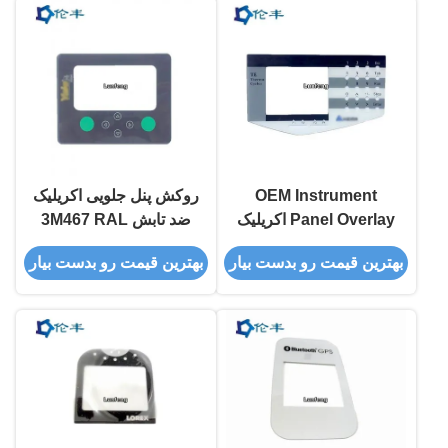
OEM Instrument
روکش پنل جلویی اکریلیک
Panel Overlay اکریلیک
ضد تابش 3M467 RAL
3m 468MP روکش
چاپ سیلک رنگی
بهترین قیمت رو بدست بیار
بهترین قیمت رو بدست بیار
گرافیکی جلو