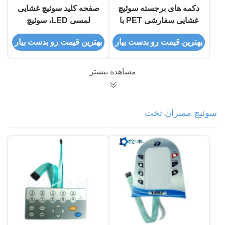
دکمه های برجسته سوئیچ
صفحه کلید سوئیچ غشایی
غشایی سفارشی PET با
لمسی LED، سوئیچ
سطح براق
لمسی گنبدی فلزی پنجره
بهترین قیمت رو بدست بیار
بهترین قیمت رو بدست بیار
LCD مشکی
مشاهده بیشتر
سوئیچ ممبران تخت