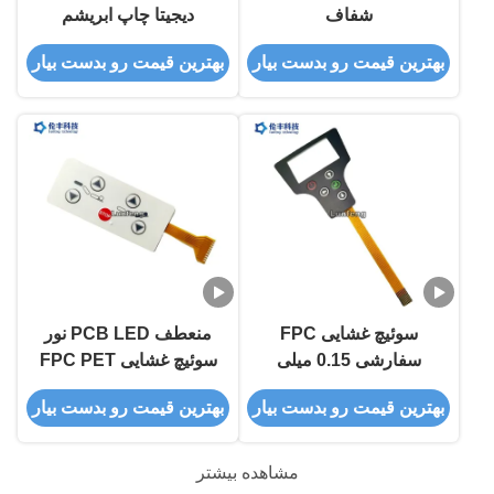
شفاف
دیجیتا چاپ ابریشم
EBG180 سوئیچ صفحه
بهترین قیمت رو بدست بیار
بهترین قیمت رو بدست بیار
کلید دیجیتال
سوئیچ غشایی FPC
منعطف PCB LED نور
سفارشی 0.15 میلی
سوئیچ غشایی FPC PET
متری PET F150 با انتهای
عمر طولانی مدت
بهترین قیمت رو بدست بیار
بهترین قیمت رو بدست بیار
Zif 1.0 میلی متری
مشاهده بیشتر