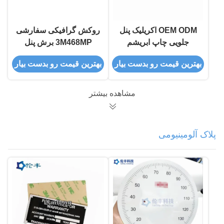
OEM ODM اکریلیک پنل
روکش گرافیکی سفارشی
جلویی چاپ ابریشم
3M468MP برش پنل
3M468 پانتون رویه پنل
جلوی اکریلیک ضد خش
بهترین قیمت رو بدست بیار
بهترین قیمت رو بدست بیار
کنترل
مشاهده بیشتر
پلاک آلومینیومی