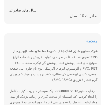
سال های صادراتی:
صادرات 10+ سال
مقدمه
بود
شرکت فناوری شنژن لنفنگ (Lunfeng Technology Co., Ltd)
در سال
، عمدتا در طراحی، تولید، فروش و خدمات انواع
1995 تاسیس شد
سوئیچ های غشا، پوشش غشا، پوشش گرافیکی، صفحات PC،
PVC، PET و آلومینیوم، لنزهای آکریلیک، لوح نام فلزی،پنل صفحه
لمسی، کاشی اپوکسی کریستالی، کاغذ برچسب و مواد کامپوزیتی
گرم فشار / تزریق (BMC / SMC).
با رعایت دقیق
ISO9001:2015
ما یک سیستم مدیریت کیفیت کامل
را ایجاد کردیم، که اطمینان از سخت گیری و ارتباط نزدیک از تهیه
مواد اولیه تا تحویل را تضمین می کند.ما تجهیزات تست کامپیوتری