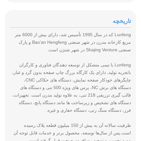
تاریخچه
Lunfeng که در سال 1995 تأسیس شد، دارای بیش از 6000 متر
مربع کارخانه مدرن در شهر صنعتی Bao'an Hengfeng و پارک
صنعتی Shajing Venture در شهر شنژن است.
Lunfeng با تیمی متشکل از توسعه دهندگان فناوری و کارگران
باتجربه تولید، دارای یک کارگاه بزرگ چاپ صفحه بدون گرد و غبار،
چاپگرهای خودکار صفحه نمایش، دستگاه های حکاکی CNC،
دستگاه های برش NC، پرس های ویژه 500 تنی و دستگاه های
قالب گیری تزریقی 218 تنی، به علاوه تولید مدرن است. تجهیزات،
دستگاه های تشخیص و زیرساخت ها مانند دستگاه پانچ، دستگاه
فرز، دستگاه سنگ زنی، دستگاه حفاری و غیره.
ظرفیت سالانه آن به بیش از 150 میلیون قطعه پلاک رسیده
است.پس از سال‌ها توسعه، محصول برتر و خدمات قابل توجه آن
مورد تحسین و تمجید روزافزون صنعت قرار گرفته است.