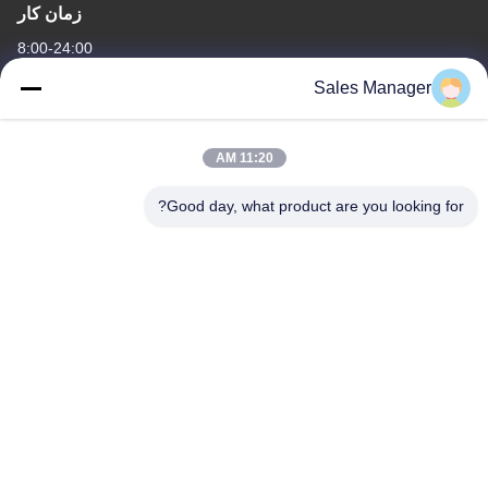
زمان کار
8:00-24:00
Sales Manager
آدرس ما
آدرس شرکت
11:20 AM
ساختمان 6/F C3، منطقه صنعتی Hengfeng، روستای Hezhou، شهر
Xixiang، منطقه Bao'An، شنژن، گوانگدونگ، چین
Good day, what product are you looking for?
آدرس کارخانه
ساختمان 6/F C3، منطقه صنعتی Hengfeng، روستای Hezhou، شهر
Xixiang، منطقه Bao'An، شنژن، گوانگدونگ، چین
تلفن
86--13662697476