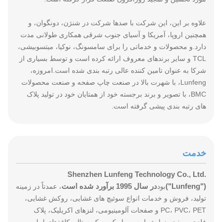
علاوه بر این، این شرکت با صدها شرکت در شنژن، دونگوان، و
همچنین اروپا، آمریکا و آسیای جنوب شرقی همکاری طولانی مدت
دارد.و محصولات و خدماتی را برای سامسونگ، نوکیا، میتسوبیشی،
TCL و سایر برندهای معروف ارائه کرده است و توسط بسیاری از
شرکا به عنوان تامین کننده عالی رتبه بندی شده است.امروزه،
Lunfeng، با شهرت بالا در صنعت چاپ صفحه و صنعت محصولات
BMC، با تصویر و برند برجسته خود از همتایان خود در تولید پلاک
های رتبه بندی پیشی گرفته است.
خدمت
Shenzhen Lunfeng Technology Co., Ltd.
("Lunfeng")
در سال 1995 برآورد شده است
بود
، عمدتاً در زمینه
تولید، فروش و خدمات انواع سوئیچ های غشایی، روکش غشایی،
PC، PVC، PET و صفحات آلومینیومی، لنزهای اکریلیک، پلاک